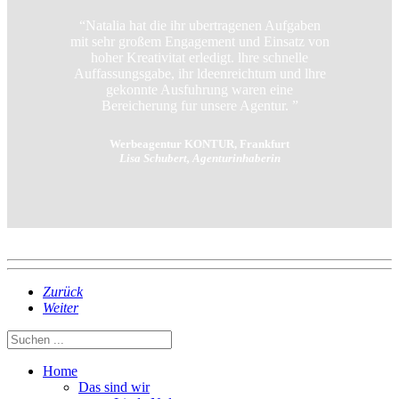
“Natalia hat die ihr ubertragenen Aufgaben
mit sehr großem Engagement und Einsatz von
hoher Kreativitat erledigt. lhre schnelle
Auffassungsgabe, ihr ldeenreichtum und lhre
gekonnte Ausfuhrung waren eine
Bereicherung fur unsere Agentur. ”
Werbeagentur KONTUR, Frankfurt
Lisa Schubert, Agenturinhaberin
Zurück
Weiter
Home
Das sind wir